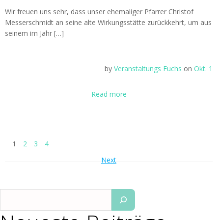
Wir freuen uns sehr, dass unser ehemaliger Pfarrer Christof
Messerschmidt an seine alte Wirkungsstätte zurückkehrt, um aus
seinem im Jahr […]
by
Veranstaltungs Fuchs
on
Okt. 1
Read more
Posts
Page
Page
Page
Page
1
2
3
4
Posts
Next
navigation
navigation
Suchen