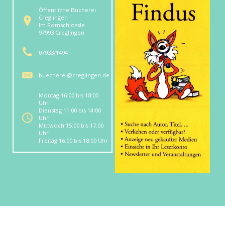
Öffentliche Bücherei
Creglingen
Im Romschlössle
97993 Creglingen
07933/1494
buecherei@creglingen.de
Montag 16:00 bis 18:00
Uhr
Dienstag 11:00 bis 14:00
Uhr
Mittwoch 15:00 bis 17:00
Uhr
Freitag 16:00 bis 18:00 Uhr